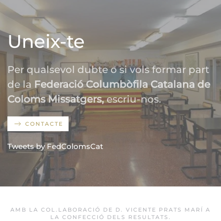
Uneix-te
Per qualsevol dubte o si vols formar part
de la
Federació Columbòfila Catalana de
Coloms Missatgers,
escriu-nos.
CONTACTE
Tweets by FedColomsCat
AMB LA COL.LABORACIÓ DE D. VICENTE PRATS MARÍ A
LA CONFECCIÓ DELS RESULTATS.