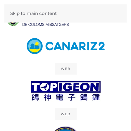
Federació
Skip to main content
Columbòfila
Catalana de
Coloms Missatgers
WEB
HISTORIA
WEB