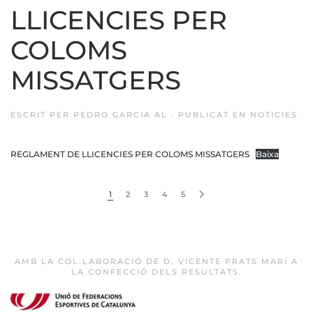
LLICENCIES PER
COLOMS
MISSATGERS
ESCRIT PER
PEDRO GARCIA
AL
. PUBLICAT EN
NOTICIES
.
REGLAMENT DE LLICENCIES PER COLOMS MISSATGERS
Baixa
1
2
3
4
5
AMB LA COL.LABORACIÓ DE D. VICENTE PRATS MARÍ A
LA CONFECCIÓ DELS RESULTATS.